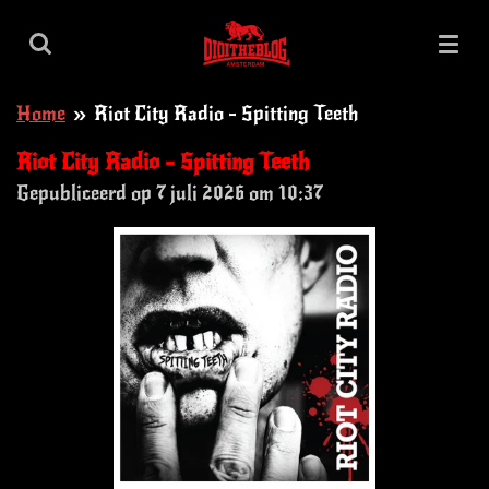
Ga
direct
naar
Home
»
Riot City Radio - Spitting Teeth
de
hoofdinhoud
Riot City Radio - Spitting Teeth
Gepubliceerd op 7 juli 2026 om 10:37